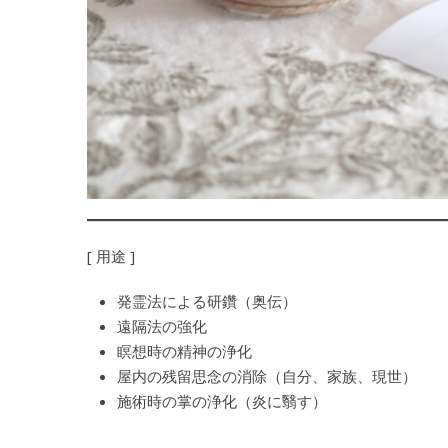
[ 用途 ]
発霊法による研鑽（奥伝）
遠隔法の強化
瞑想時の精神の浄化
屋内の残留思念の消除（自分、家族、現世）
施術時の掌の浄化（炎に翳す）