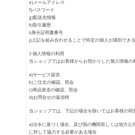
e)メールアドレス
f)パスワード
g)配送先情報
h)取引履歴
i)身分証明書番号
j)上記を組み合わせることで特定の個人が識別でき
3.個人情報の利用
当ショップではお客様からお預かりした個人情報の
a)サービス提供
b)ご注文の確認、照会
c)商品発送の確認、照会
d)お問合せの返信時
当ショップでは、下記の場合を除いてはお客様の同
a)法令に基づく場合、及び国の機関若しくは地方
に対して協力する必要がある場合