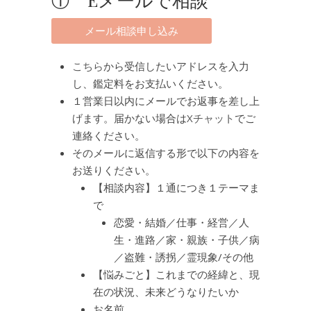
こちら
から受信したいアドレスを入力
し、鑑定料をお支払いください。
１営業日以内にメールでお返事を差し上
げます。届かない場合は
Xチャット
でご
連絡ください。
そのメールに返信する形で以下の内容を
お送りください。
【相談内容】１通につき１テーマま
で
恋愛・結婚／仕事・経営／人
生・進路／家・親族・子供／病
／盗難・誘拐／霊現象/その他
【悩みごと】これまでの経緯と、現
在の状況、未来どうなりたいか
お名前