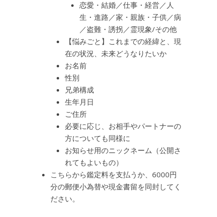
恋愛・結婚／仕事・経営／人
生・進路／家・親族・子供／病
／盗難・誘拐／霊現象/その他
【悩みごと】これまでの経緯と、現
在の状況、未来どうなりたいか
お名前
性別
兄弟構成
生年月日
ご住所
必要に応じ、お相手やパートナーの
方についても同様に
お知らせ用のニックネーム（公開さ
れてもよいもの）
こちら
から鑑定料を支払うか、6000円
分の郵便小為替や現金書留を同封してく
ださい。